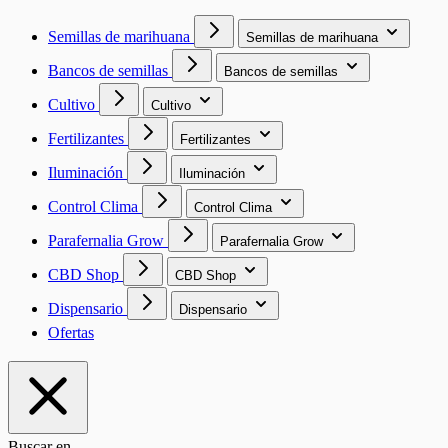
Semillas de marihuana
Semillas de marihuana
Bancos de semillas
Bancos de semillas
Cultivo
Cultivo
Fertilizantes
Fertilizantes
Iluminación
Iluminación
Control Clima
Control Clima
Parafernalia Grow
Parafernalia Grow
CBD Shop
CBD Shop
Dispensario
Dispensario
Ofertas
Buscar en