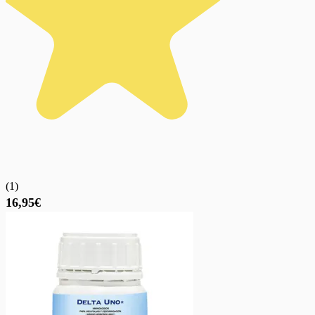
(
1
)
16,95€