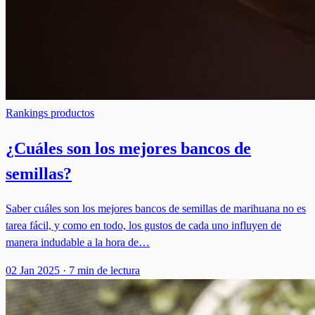
Rankings productos
¿Cuáles son los mejores bancos de
semillas?
Saber cuáles son los mejores bancos de semillas de marihuana no es
tarea fácil, y como en todo, los gustos de cada uno influyen de
manera indudable a la hora de…
02 Jan 2025
·
7 min de lectura