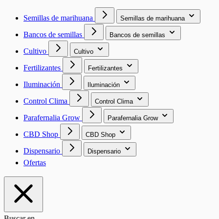
Semillas de marihuana
Semillas de marihuana
Bancos de semillas
Bancos de semillas
Cultivo
Cultivo
Fertilizantes
Fertilizantes
Iluminación
Iluminación
Control Clima
Control Clima
Parafernalia Grow
Parafernalia Grow
CBD Shop
CBD Shop
Dispensario
Dispensario
Ofertas
Buscar en