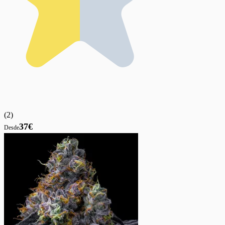
(
2
)
37€
Desde