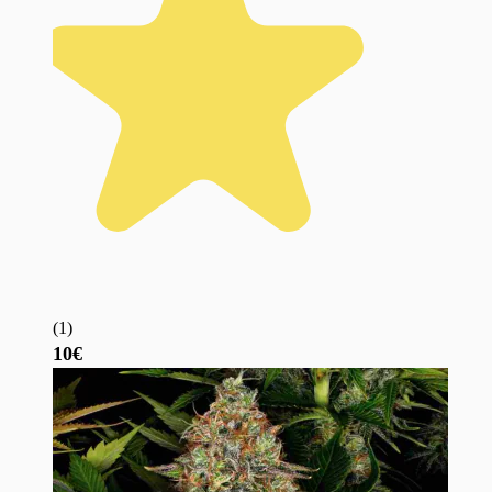
(
1
)
10€