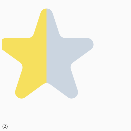
(
2
)