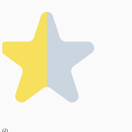
(
2
)