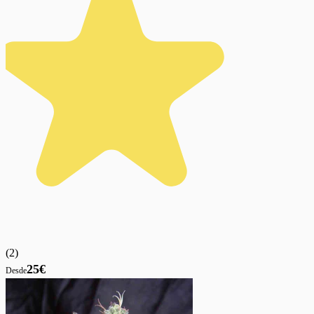
(
2
)
25€
Desde