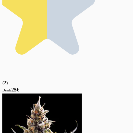
(
2
)
25€
Desde