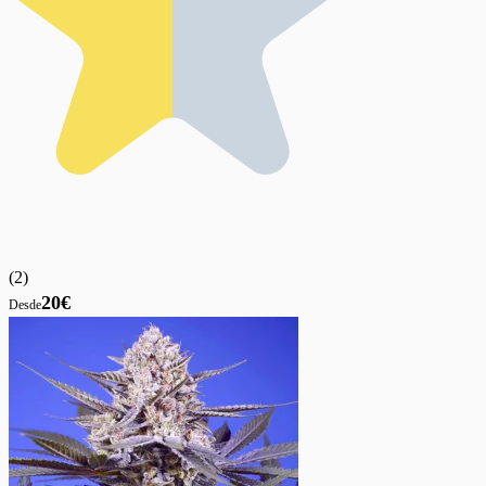
(
2
)
20€
Desde