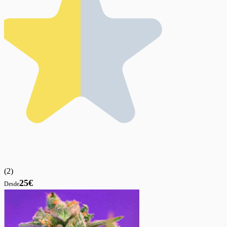
(
2
)
25€
Desde