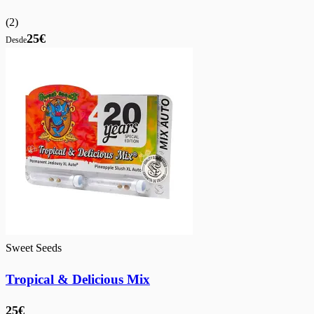
(
2
)
25€
Desde
Sweet Seeds
Tropical & Delicious Mix
25€