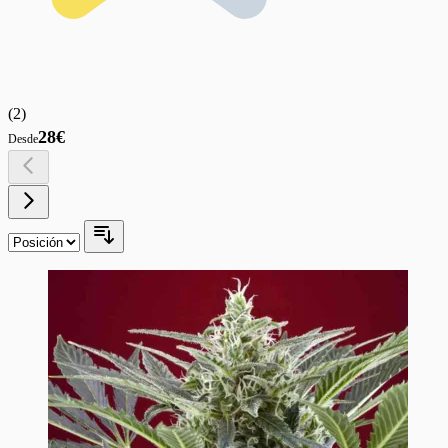
(
2
)
28€
Desde