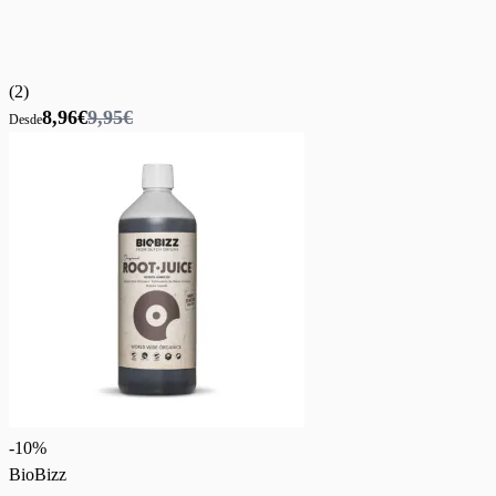
(
2
)
8,96€
9,95€
Desde
-
10
%
BioBizz