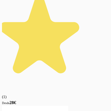
(
1
)
28€
Desde