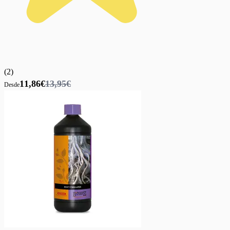
(
2
)
11,86€
13,95€
Desde