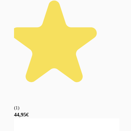
(
1
)
44,95€