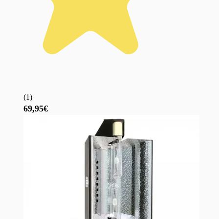
(
1
)
69,95€