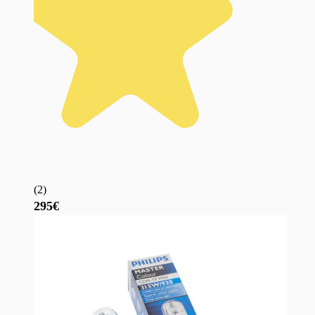
(
2
)
295€