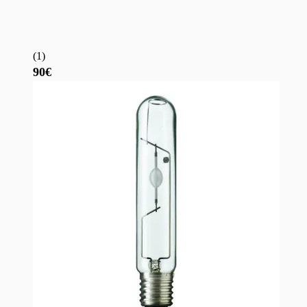
(
1
)
90€