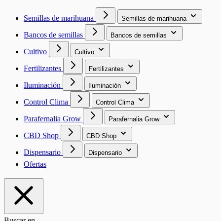
Semillas de marihuana
Semillas de marihuana
Bancos de semillas
Bancos de semillas
Cultivo
Cultivo
Fertilizantes
Fertilizantes
Iluminación
Iluminación
Control Clima
Control Clima
Parafernalia Grow
Parafernalia Grow
CBD Shop
CBD Shop
Dispensario
Dispensario
Ofertas
Buscar en