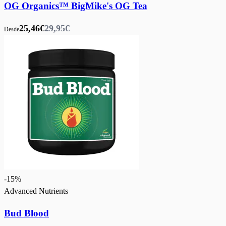
OG Organics™ BigMike's OG Tea
25,46€
29,95€
Desde
-
15
%
Advanced Nutrients
Bud Blood