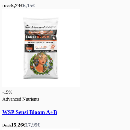
5,23€
6,15€
Desde
-
15
%
Advanced Nutrients
WSP Sensi Bloom A+B
15,26€
17,95€
Desde