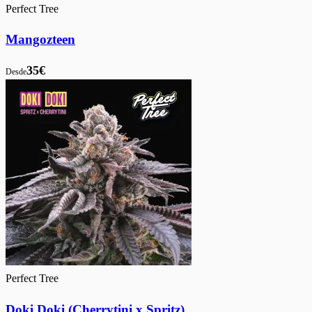
Perfect Tree
Mangozteen
35€
Desde
Perfect Tree
Doki Doki (Cherrytini x Spritz)