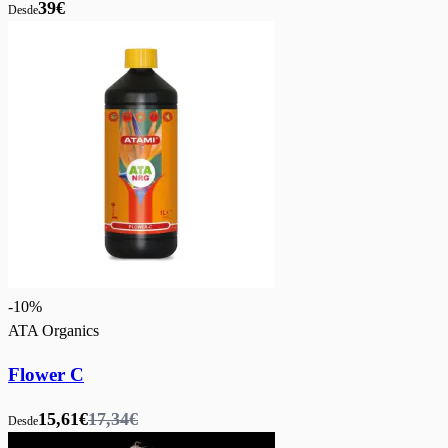
39€
Desde
-
10
%
ATA Organics
Flower C
15,61€
17,34€
Desde