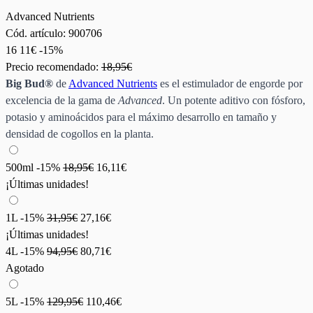
Advanced Nutrients
Cód. artículo:
900706
16
11€
-15%
Precio recomendado:
18,95€
Big Bud®
de
Advanced Nutrients
es el estimulador de engorde por
excelencia de la gama de
Advanced
. Un potente aditivo con fósforo,
potasio y aminoácidos para el máximo desarrollo en tamaño y
densidad de cogollos en la planta.
500ml
-15%
18,95€
16,11€
¡Últimas unidades!
1L
-15%
31,95€
27,16€
¡Últimas unidades!
4L
-15%
94,95€
80,71€
Agotado
5L
-15%
129,95€
110,46€