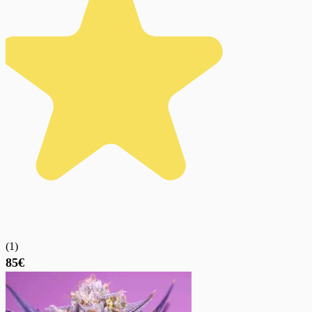
(
1
)
85€