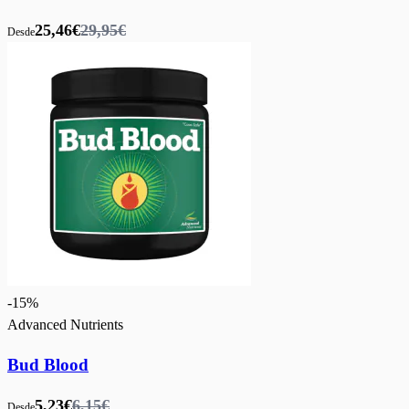
25,46€
29,95€
Desde
-
15
%
Advanced Nutrients
Bud Blood
5,23€
6,15€
Desde