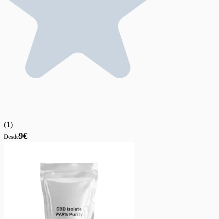
(
1
)
9€
Desde