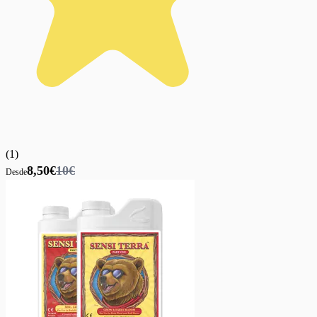
(
1
)
8,50€
10€
Desde