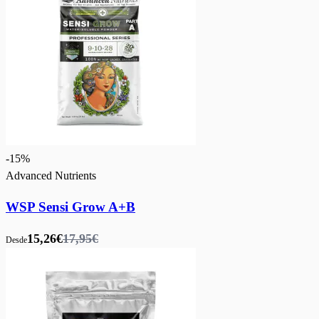
-
15
%
Advanced Nutrients
WSP Sensi Grow A+B
15,26€
17,95€
Desde