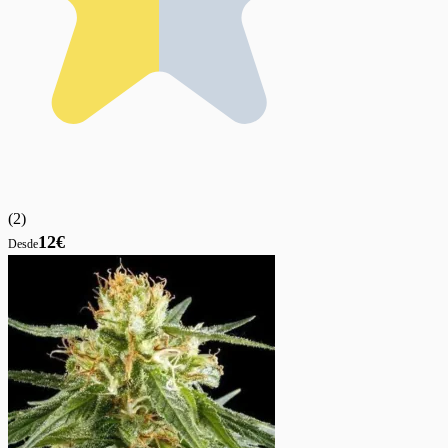
(
2
)
12€
Desde