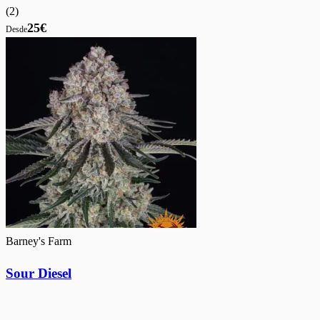
(
2
)
25€
Desde
Barney's Farm
Sour Diesel