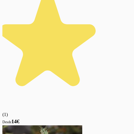
(
1
)
14€
Desde