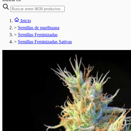
Inicio
>
Semillas de marihuana
>
Semillas Feminizadas
>
Semillas Feminizadas Sativas