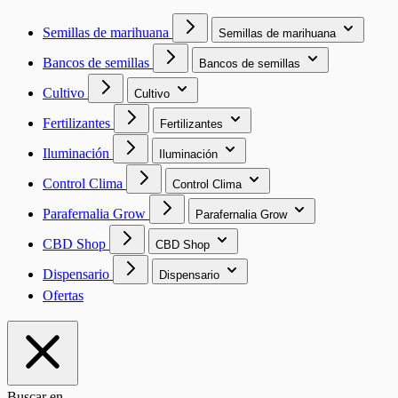
Semillas de marihuana
Semillas de marihuana
Bancos de semillas
Bancos de semillas
Cultivo
Cultivo
Fertilizantes
Fertilizantes
Iluminación
Iluminación
Control Clima
Control Clima
Parafernalia Grow
Parafernalia Grow
CBD Shop
CBD Shop
Dispensario
Dispensario
Ofertas
Buscar en