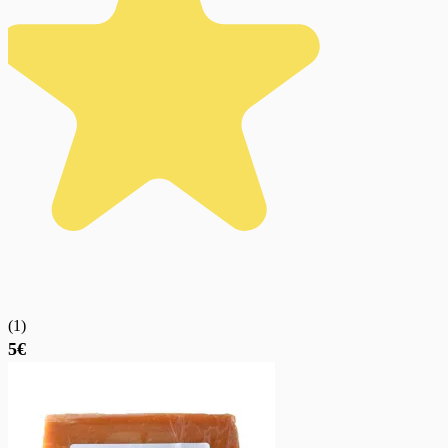
(
1
)
5€