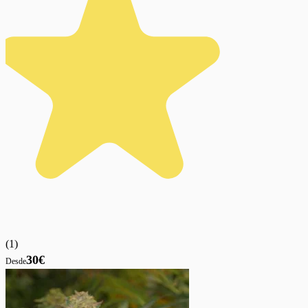
(
1
)
30€
Desde