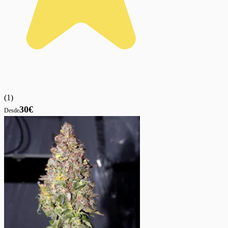
(
1
)
30€
Desde