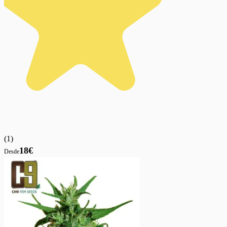
(
1
)
18€
Desde