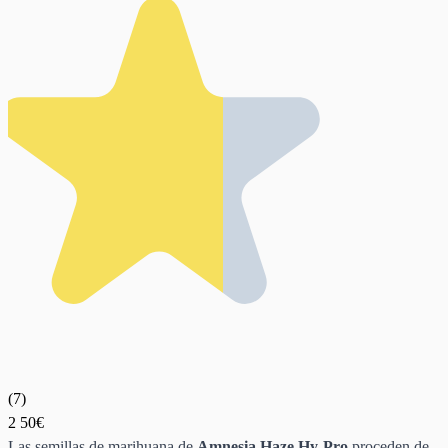
(
7
)
2
50€
Las semillas de marihuana de
Amnesia Haze Hy-Pro
proceden de