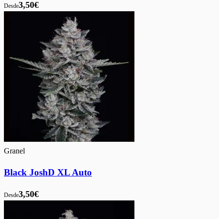
3,50€
Desde
Granel
Black JoshD XL Auto
3,50€
Desde