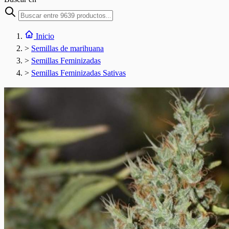
Inicio
>
Semillas de marihuana
>
Semillas Feminizadas
>
Semillas Feminizadas Sativas