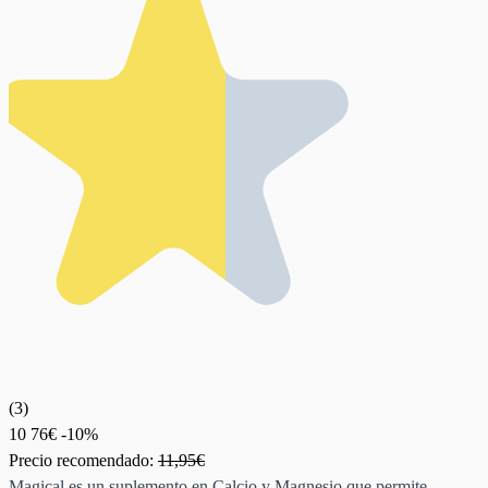
(
3
)
10
76€
-10%
Precio recomendado:
11,95€
Magical es un suplemento en Calcio y Magnesio que permite