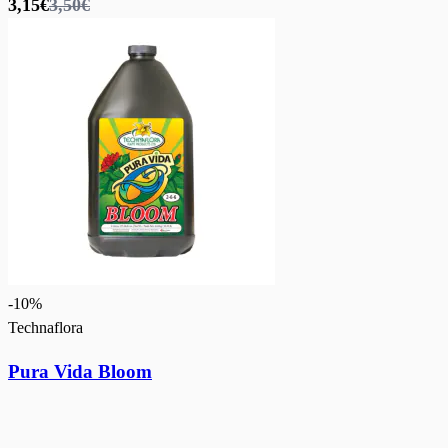
3,15€
3,50€
-
10
%
Technaflora
Pura Vida Bloom