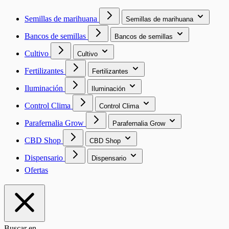
Semillas de marihuana
Semillas de marihuana
Bancos de semillas
Bancos de semillas
Cultivo
Cultivo
Fertilizantes
Fertilizantes
Iluminación
Iluminación
Control Clima
Control Clima
Parafernalia Grow
Parafernalia Grow
CBD Shop
CBD Shop
Dispensario
Dispensario
Ofertas
Buscar en