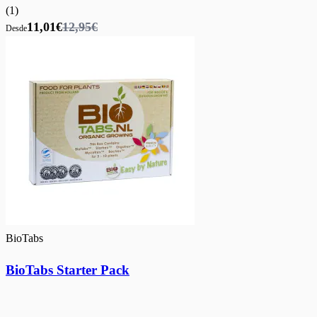
(
1
)
11,01€
12,95€
Desde
BioTabs
BioTabs Starter Pack