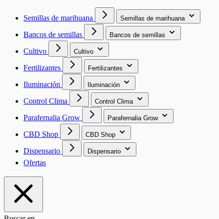
Semillas de marihuana
Semillas de marihuana
Bancos de semillas
Bancos de semillas
Cultivo
Cultivo
Fertilizantes
Fertilizantes
Iluminación
Iluminación
Control Clima
Control Clima
Parafernalia Grow
Parafernalia Grow
CBD Shop
CBD Shop
Dispensario
Dispensario
Ofertas
Buscar en