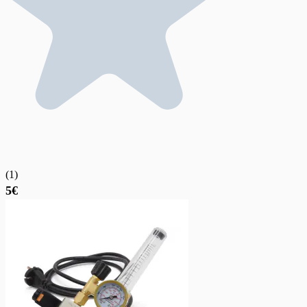
(
1
)
5€