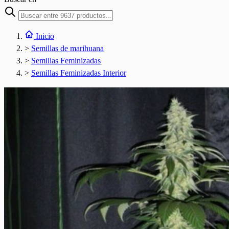
Inicio
>
Semillas de marihuana
>
Semillas Feminizadas
>
Semillas Feminizadas Interior