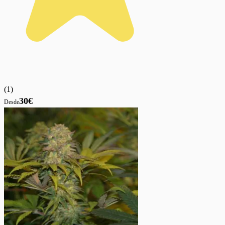
(
1
)
30€
Desde