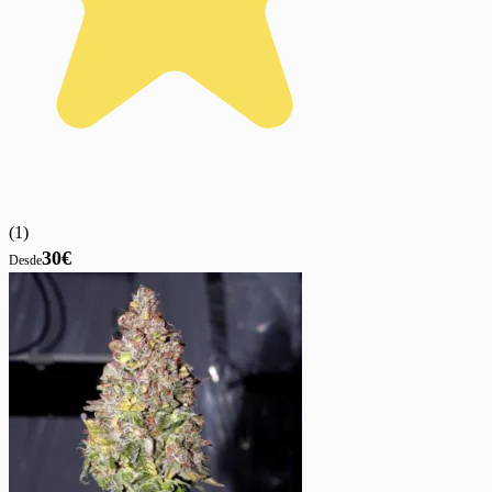
(
1
)
30€
Desde