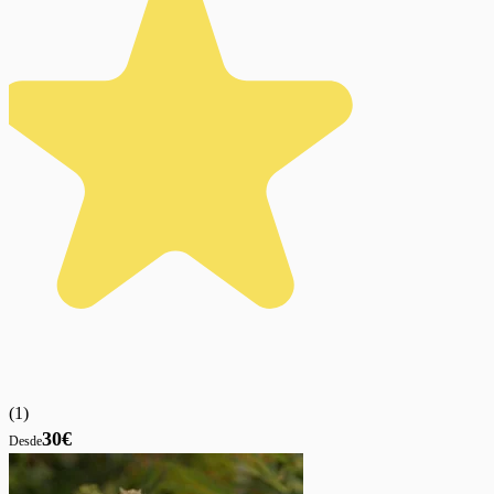
(
1
)
30€
Desde