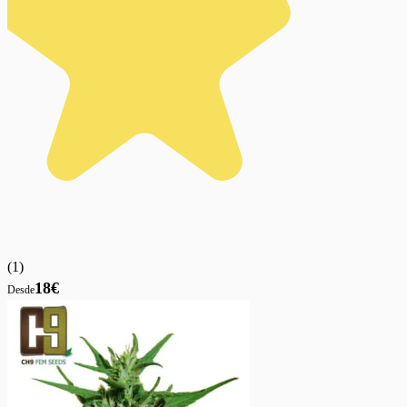
(
1
)
18€
Desde