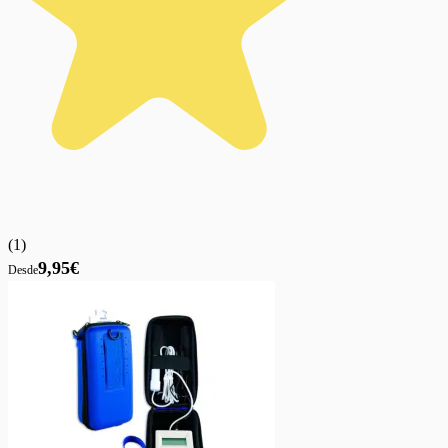
(
1
)
9,95€
Desde