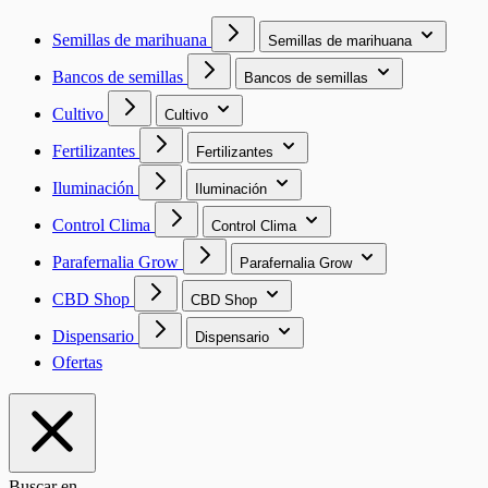
Semillas de marihuana
Semillas de marihuana
Bancos de semillas
Bancos de semillas
Cultivo
Cultivo
Fertilizantes
Fertilizantes
Iluminación
Iluminación
Control Clima
Control Clima
Parafernalia Grow
Parafernalia Grow
CBD Shop
CBD Shop
Dispensario
Dispensario
Ofertas
Buscar en