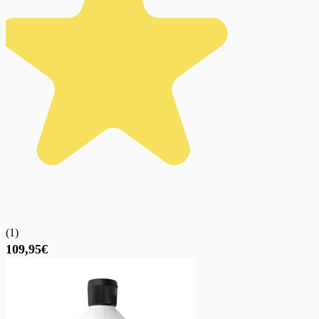
(
1
)
109,95€