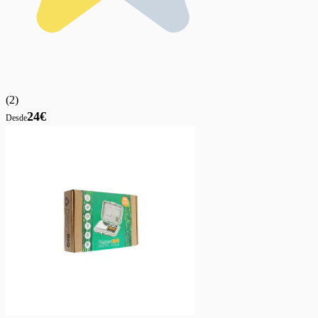
(
2
)
24€
Desde