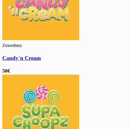
Zmoothiez
Candy´n Cream
50€