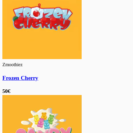
Zmoothiez
Frozen Cherry
50€