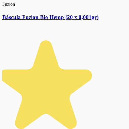
Fuzion
Báscula Fuzion Bio Hemp (20 x 0,001gr)