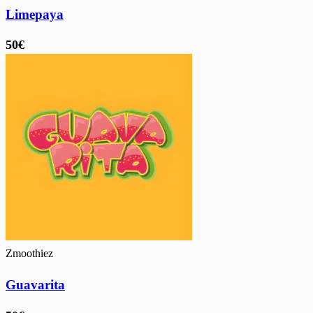
Limepaya
50€
Zmoothiez
Guavarita