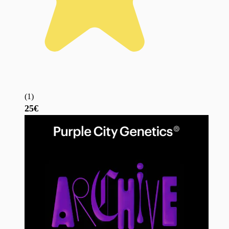
(
1
)
25€