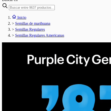
Inicio
>
Semillas de marihuana
>
Semillas Regulares
>
Semillas Regulares Americanas