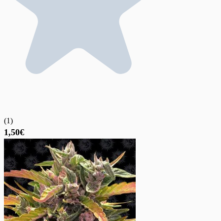
(
1
)
1,50€