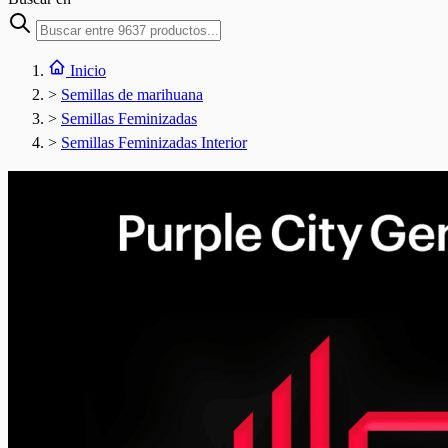
Inicio
>
Semillas de marihuana
>
Semillas Feminizadas
>
Semillas Feminizadas Interior