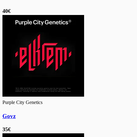
40€
Purple City Genetics
Govz
35€