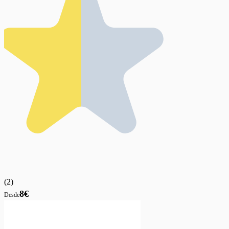
(
2
)
8€
Desde