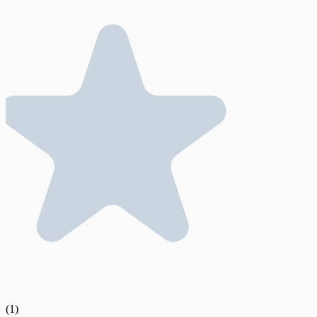
(
1
)