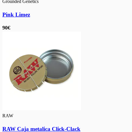
Grounded Genetics
Pink Limez
90€
RAW
RAW Caja metalica Click-Clack