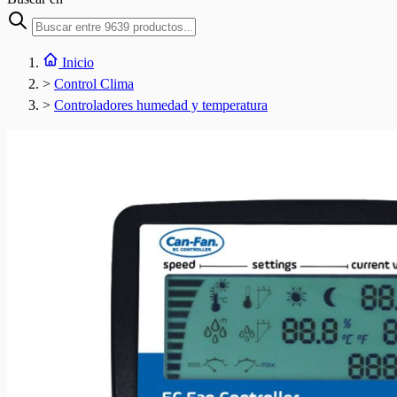
Inicio
>
Control Clima
>
Controladores humedad y temperatura