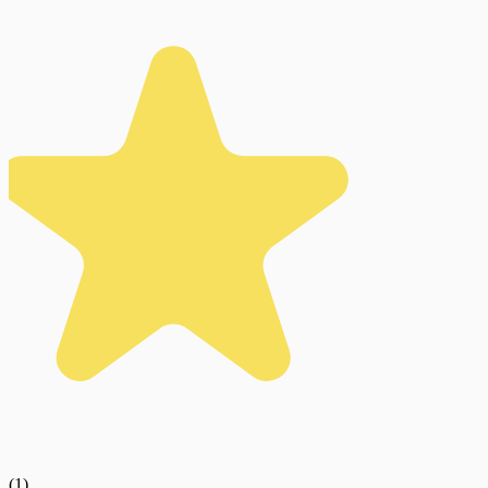
(
1
)