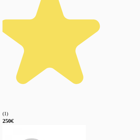
(
1
)
250€