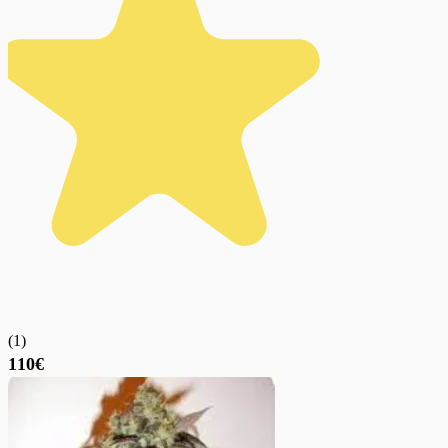
(
1
)
110€