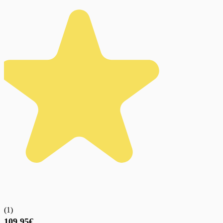
(
1
)
109,95€