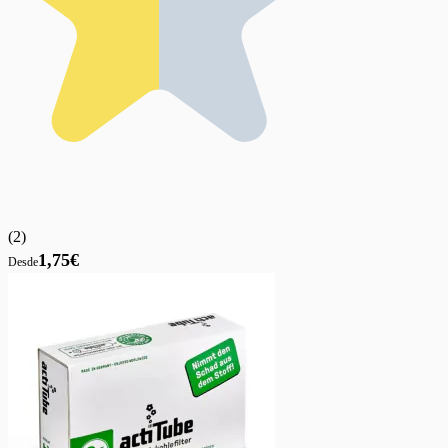
(
2
)
1,75€
Desde