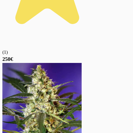
(
1
)
250€