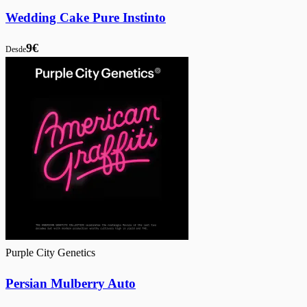
Wedding Cake Pure Instinto
9€
Desde
Purple City Genetics
Persian Mulberry Auto