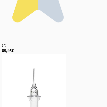
(
2
)
89,95€