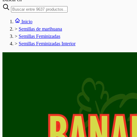
Inicio
>
Semillas de marihuana
>
Semillas Feminizadas
>
Semillas Feminizadas Interior