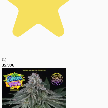
(
1
)
35,99€