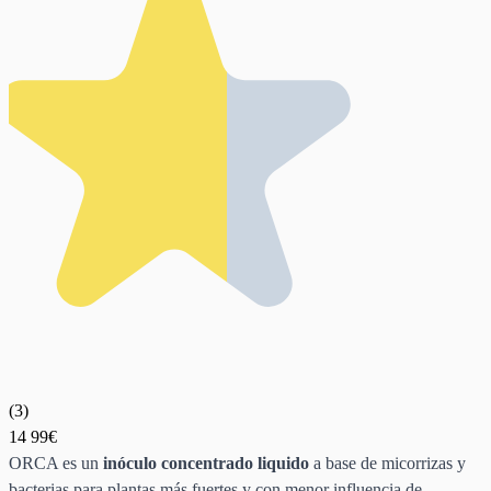
(
3
)
14
99€
ORCA es un
inóculo concentrado liquido
a base de micorrizas y
bacterias para plantas más fuertes y con menor influencia de