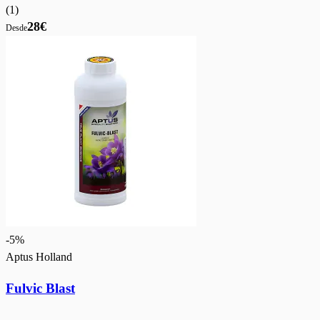
(
1
)
28€
Desde
-
5
%
Aptus Holland
Fulvic Blast