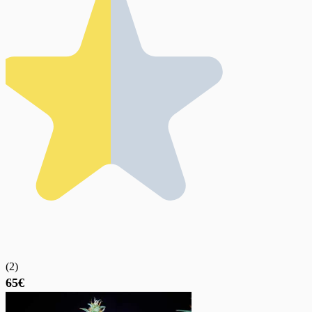
(
2
)
65€