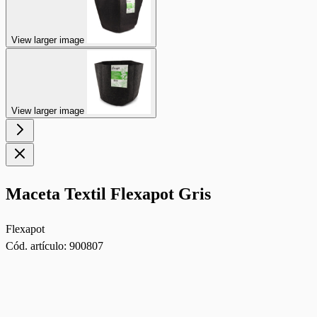
View larger image
View larger image
Maceta Textil Flexapot Gris
Flexapot
Cód. artículo:
900807