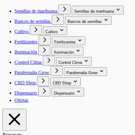
Semillas de marihuana
Semillas de marihuana
Bancos de semillas
Bancos de semillas
Cultivo
Cultivo
Fertilizantes
Fertilizantes
Iluminación
Iluminación
Control Clima
Control Clima
Parafernalia Grow
Parafernalia Grow
CBD Shop
CBD Shop
Dispensario
Dispensario
Ofertas
Buscar en