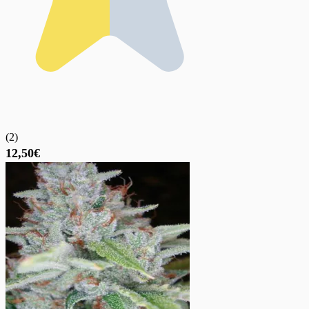
(
2
)
12,50€