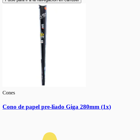
Cones
Cono de papel pre-liado Giga 280mm (1x)