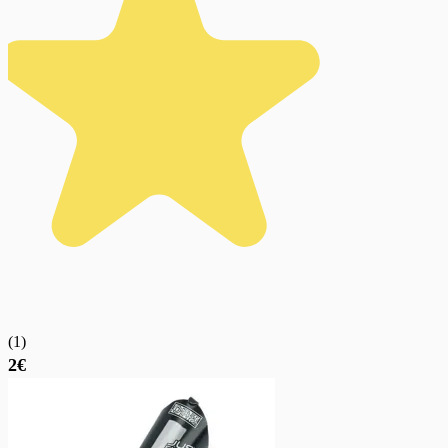
(
1
)
2€