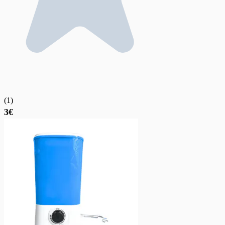
(
1
)
3€