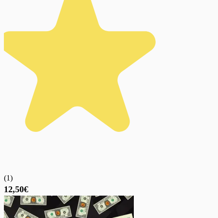
(
1
)
12,50€