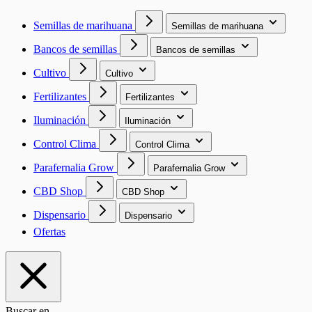
Semillas de marihuana
Semillas de marihuana
Bancos de semillas
Bancos de semillas
Cultivo
Cultivo
Fertilizantes
Fertilizantes
Iluminación
Iluminación
Control Clima
Control Clima
Parafernalia Grow
Parafernalia Grow
CBD Shop
CBD Shop
Dispensario
Dispensario
Ofertas
Buscar en