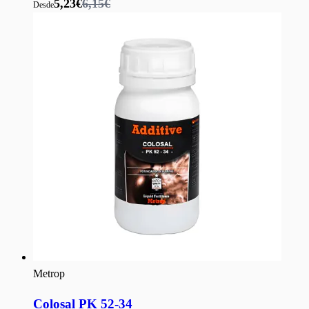
5,23€
6,15€
Desde
Metrop
Colosal PK 52-34