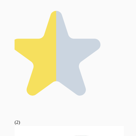
(
2
)