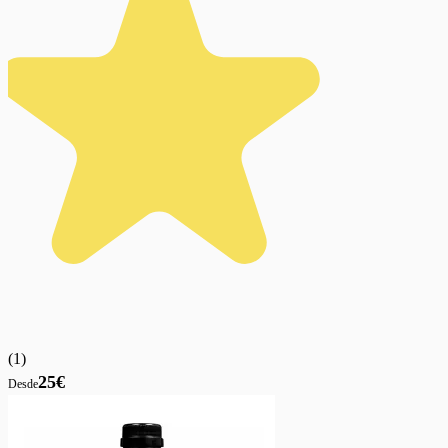
(
1
)
25€
Desde