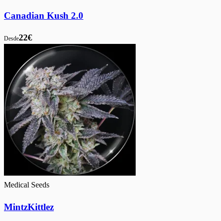
Canadian Kush 2.0
22€
Desde
Medical Seeds
MintzKittlez