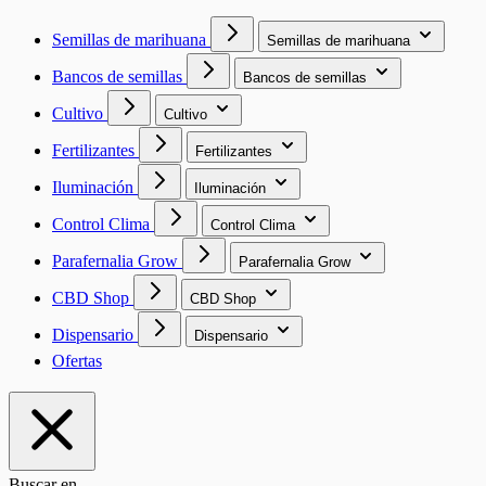
Semillas de marihuana
Semillas de marihuana
Bancos de semillas
Bancos de semillas
Cultivo
Cultivo
Fertilizantes
Fertilizantes
Iluminación
Iluminación
Control Clima
Control Clima
Parafernalia Grow
Parafernalia Grow
CBD Shop
CBD Shop
Dispensario
Dispensario
Ofertas
Buscar en