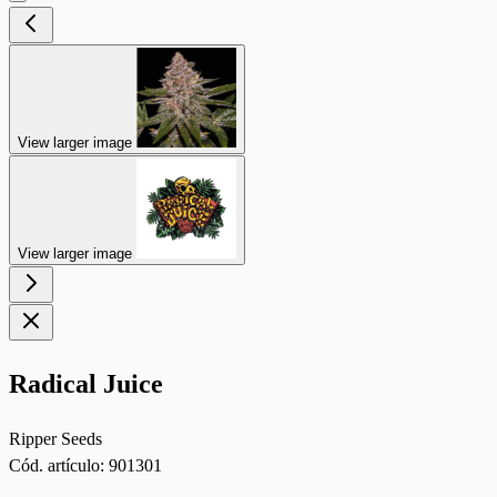
View larger image
View larger image
Radical Juice
Ripper Seeds
Cód. artículo:
901301