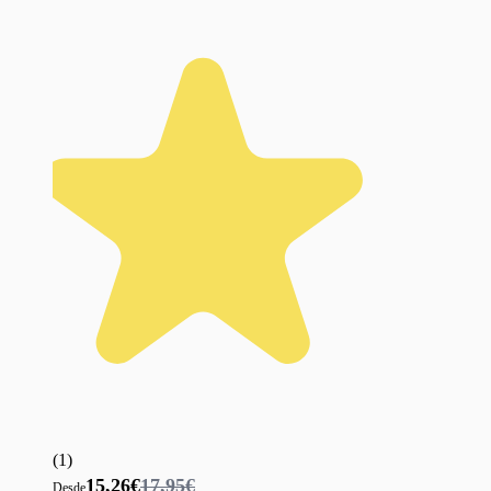
(
1
)
15,26€
17,95€
Desde