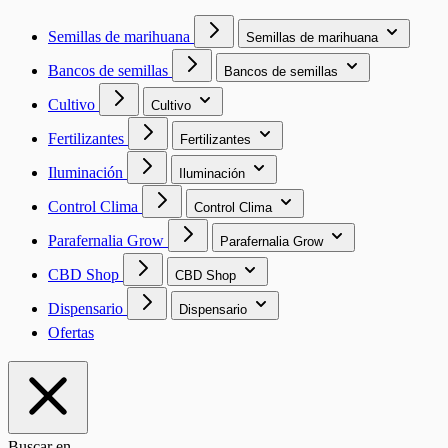
Semillas de marihuana
Semillas de marihuana
Bancos de semillas
Bancos de semillas
Cultivo
Cultivo
Fertilizantes
Fertilizantes
Iluminación
Iluminación
Control Clima
Control Clima
Parafernalia Grow
Parafernalia Grow
CBD Shop
CBD Shop
Dispensario
Dispensario
Ofertas
Buscar en