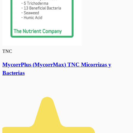
TNC
MycorrPlus (MycorrMax) TNC Micorrizas y
Bacterias