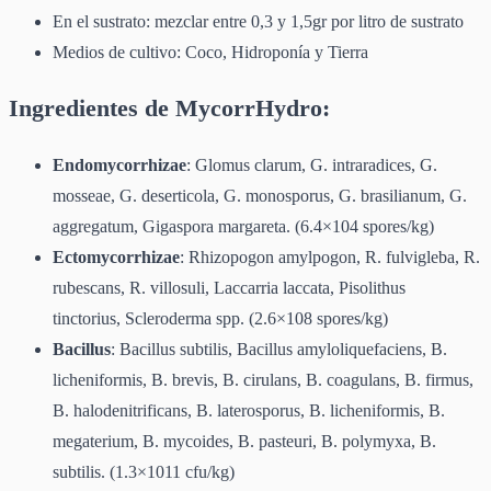
En el sustrato: mezclar entre 0,3 y 1,5gr por litro de sustrato
Medios de cultivo: Coco, Hidroponía y Tierra
Ingredientes de MycorrHydro:
Endomycorrhizae
: Glomus clarum, G. intraradices, G.
mosseae, G. deserticola, G. monosporus, G. brasilianum, G.
aggregatum, Gigaspora margareta. (6.4×104 spores/kg)
Ectomycorrhizae
: Rhizopogon amylpogon, R. fulvigleba, R.
rubescans, R. villosuli, Laccarria laccata, Pisolithus
tinctorius, Scleroderma spp. (2.6×108 spores/kg)
Bacillus
: Bacillus subtilis, Bacillus amyloliquefaciens, B.
licheniformis, B. brevis, B. cirulans, B. coagulans, B. firmus,
B. halodenitrificans, B. laterosporus, B. licheniformis, B.
megaterium, B. mycoides, B. pasteuri, B. polymyxa, B.
subtilis. (1.3×1011 cfu/kg)