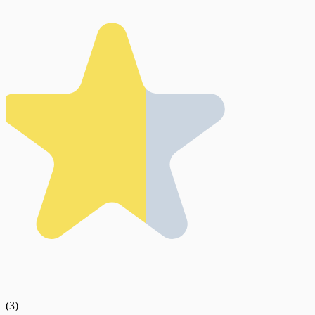
(
3
)