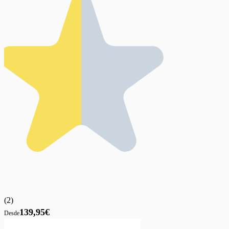
(
2
)
139,95€
Desde