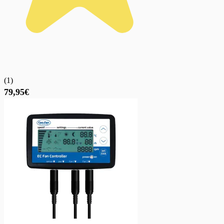
(
1
)
79,95€